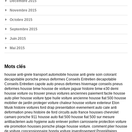
Décembre 2015
Novembre 2015
Octobre 2015
Septembre 2015
Juin 2015
Mai 2015
Mots clés
housse anti-grele
transport automobile
housse anti grele
soin colorant
decapotable
porsche
pneus deformes
Conseils Entretien decapotable
Conseils Entretien capote auto
pneus deformes hivernage
conseils pneus
deformes
housse bmw
housse de voiture jaguar
histoire bmw e30
demi
housse voiture
ou trouver pneus voitures anciennes
paiement facile housse
auto
plier housse voiture
type huile voiture ancienne
housse fiat 500
housse
mobilier de jardin
proteger voiture chaleur
housse voiture exterieur
Elon
Musk
histoire voitures ford
drap presentation evenement auto
cale anti
deformation pneu
histoire de ford
circuits auto france
housses chevrolet
camaro
porsche 911
housse auto fiat 500
housse fiat 500 sur mesure
antibacterien auto
hygiene auto
enlever pollen carrosserie
protection voiture
ete
promotion housses porsche
pliage housse voiture. comment plier housse
de voiture
concessionnaire honda
voiture investissement
Propriétaires