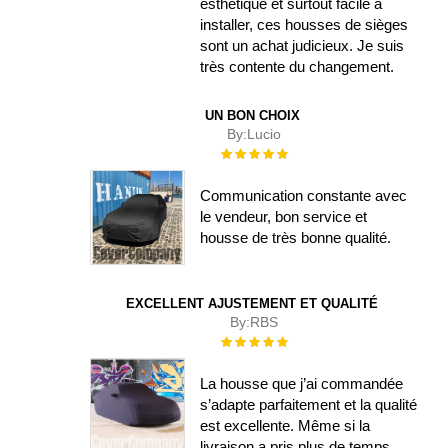
esthétique et surtout facile à
installer, ces housses de sièges
sont un achat judicieux. Je suis
très contente du changement.
UN BON CHOIX
By:
Lucio
Évaluation :
100%
Communication constante avec
le vendeur, bon service et
housse de très bonne qualité.
EXCELLENT AJUSTEMENT ET QUALITÉ
By:
RBS
Évaluation :
100%
La housse que j’ai commandée
s’adapte parfaitement et la qualité
est excellente. Même si la
livraison a pris plus de temps