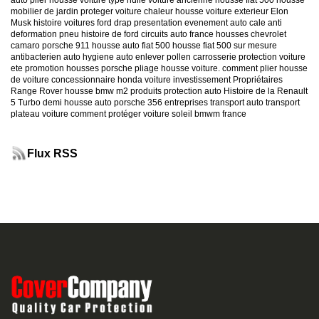
auto
plier housse voiture
type huile voiture ancienne
housse fiat 500
housse
mobilier de jardin
proteger voiture chaleur
housse voiture exterieur
Elon
Musk
histoire voitures ford
drap presentation evenement auto
cale anti
deformation pneu
histoire de ford
circuits auto france
housses chevrolet
camaro
porsche 911
housse auto fiat 500
housse fiat 500 sur mesure
antibacterien auto
hygiene auto
enlever pollen carrosserie
protection voiture
ete
promotion housses porsche
pliage housse voiture. comment plier housse
de voiture
concessionnaire honda
voiture investissement
Propriétaires
Range Rover
housse bmw m2
produits protection auto
Histoire de la Renault
5 Turbo
demi housse auto
porsche 356
entreprises transport auto
transport
plateau voiture
comment protéger voiture soleil
bmwm france
Flux RSS