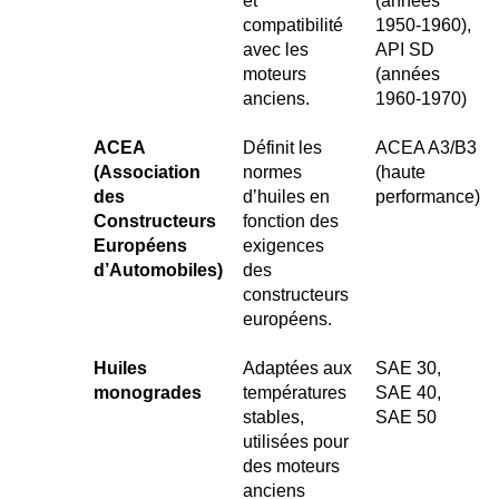
et
(années
compatibilité
1950-1960),
avec les
API SD
moteurs
(années
anciens.
1960-1970)
ACEA
Définit les
ACEA A3/B3
(Association
normes
(haute
des
d’huiles en
performance)
Constructeurs
fonction des
Européens
exigences
d’Automobiles)
des
constructeurs
européens.
Huiles
Adaptées aux
SAE 30,
monogrades
températures
SAE 40,
stables,
SAE 50
utilisées pour
des moteurs
anciens