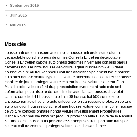
Septembre 2015
Juin 2015
Mai 2015
Mots clés
housse anti-grele
transport automobile
housse anti grele
soin colorant
decapotable
porsche
pneus deformes
Conseils Entretien decapotable
Conseils Entretien capote auto
pneus deformes hivernage
conseils pneus
deformes
housse bmw
housse de voiture jaguar
histoire bmw e30
demi
housse voiture
ou trouver pneus voitures anciennes
paiement facile housse
auto
plier housse voiture
type huile voiture ancienne
housse fiat 500
housse
mobilier de jardin
proteger voiture chaleur
housse voiture exterieur
Elon
Musk
histoire voitures ford
drap presentation evenement auto
cale anti
deformation pneu
histoire de ford
circuits auto france
housses chevrolet
camaro
porsche 911
housse auto fiat 500
housse fiat 500 sur mesure
antibacterien auto
hygiene auto
enlever pollen carrosserie
protection voiture
ete
promotion housses porsche
pliage housse voiture. comment plier housse
de voiture
concessionnaire honda
voiture investissement
Propriétaires
Range Rover
housse bmw m2
produits protection auto
Histoire de la Renault
5 Turbo
demi housse auto
porsche 356
entreprises transport auto
transport
plateau voiture
comment protéger voiture soleil
bmwm france