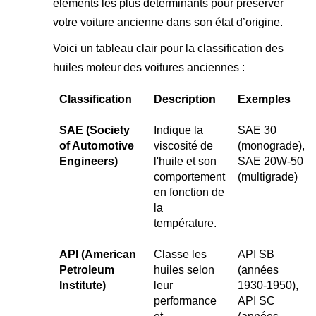
éléments les plus déterminants pour préserver
votre voiture ancienne dans son état d’origine.
Voici un tableau clair pour la classification des
huiles moteur des voitures anciennes :
Classification
Description
Exemples
SAE (Society
Indique la
SAE 30
of Automotive
viscosité de
(monograde),
Engineers)
l'huile et son
SAE 20W-50
comportement
(multigrade)
en fonction de
la
température.
API (American
Classe les
API SB
Petroleum
huiles selon
(années
Institute)
leur
1930-1950),
performance
API SC