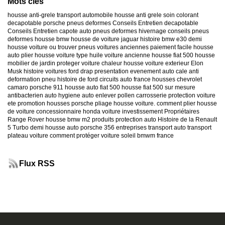
Mots clés
housse anti-grele
transport automobile
housse anti grele
soin colorant
decapotable
porsche
pneus deformes
Conseils Entretien decapotable
Conseils Entretien capote auto
pneus deformes hivernage
conseils pneus
deformes
housse bmw
housse de voiture jaguar
histoire bmw e30
demi
housse voiture
ou trouver pneus voitures anciennes
paiement facile housse
auto
plier housse voiture
type huile voiture ancienne
housse fiat 500
housse
mobilier de jardin
proteger voiture chaleur
housse voiture exterieur
Elon
Musk
histoire voitures ford
drap presentation evenement auto
cale anti
deformation pneu
histoire de ford
circuits auto france
housses chevrolet
camaro
porsche 911
housse auto fiat 500
housse fiat 500 sur mesure
antibacterien auto
hygiene auto
enlever pollen carrosserie
protection voiture
ete
promotion housses porsche
pliage housse voiture. comment plier housse
de voiture
concessionnaire honda
voiture investissement
Propriétaires
Range Rover
housse bmw m2
produits protection auto
Histoire de la Renault
5 Turbo
demi housse auto
porsche 356
entreprises transport auto
transport
plateau voiture
comment protéger voiture soleil
bmwm france
Flux RSS