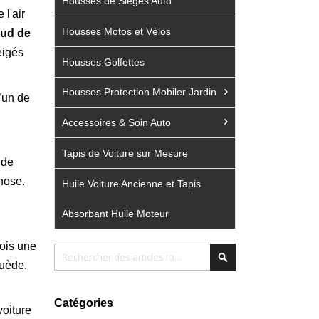
Housses de Sièges Auto
 l'air
Housses Motos et Vélos
ud de
eigés
Housses Golfettes
Housses Protection Mobiler Jardin
l’un de
Accessoires & Soin Auto
Tapis de Voiture sur Mesure
 de
hose.
Huile Voiture Ancienne et Tapis
Absorbant Huile Moteur
fois une
Chercher
Chercher
Suède.
Catégories
voiture