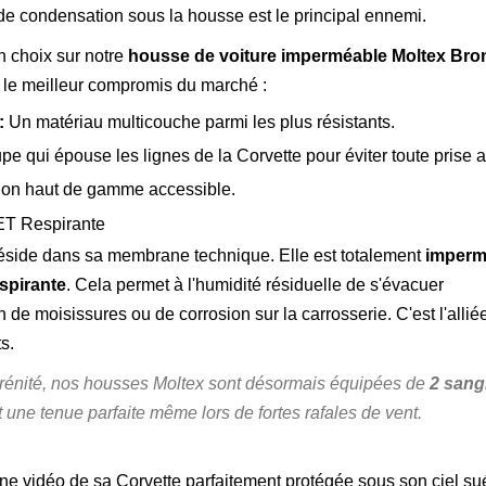
 de condensation sous la housse est le principal ennemi.
on choix sur notre
housse de voiture imperméable Moltex Bro
e le meilleur compromis du marché :
:
Un matériau multicouche parmi les plus résistants.
e qui épouse les lignes de la Corvette pour éviter toute prise a
ion haut de gamme accessible.
ET Respirante
éside dans sa membrane technique. Elle est totalement
imperm
spirante
. Cela permet à l'humidité résiduelle de s'évacuer
n de moisissures ou de corrosion sur la carrosserie. C'est l'allié
s.
rénité, nos housses Moltex sont désormais équipées de
2 sang
 une tenue parfaite même lors de fortes rafales de vent.
une vidéo de sa Corvette parfaitement protégée sous son ciel su