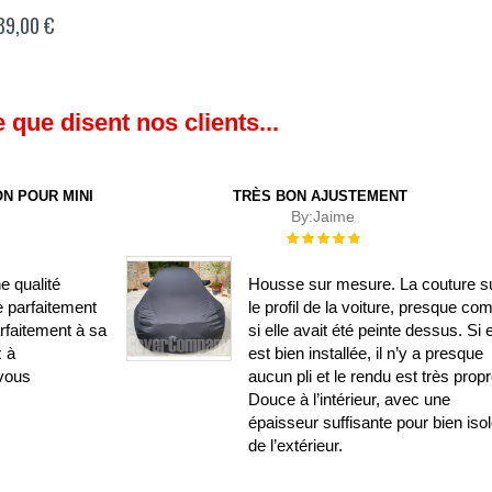
89,00 €
 que disent nos clients...
N POUR MINI
TRÈS BON AJUSTEMENT
By:
Jaime
Évaluation :
100%
e qualité
Housse sur mesure. La couture su
e parfaitement
le profil de la voiture, presque c
rfaitement à sa
si elle avait été peinte dessus. Si e
x à
est bien installée, il n’y a presque
vous
aucun pli et le rendu est très propr
Douce à l’intérieur, avec une
épaisseur suffisante pour bien isol
de l’extérieur.