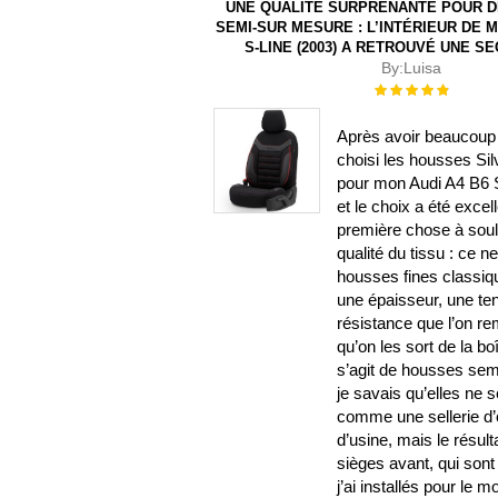
UNE QUALITÉ SURPRENANTE POUR 
SEMI-SUR MESURE : L’INTÉRIEUR DE M
S-LINE (2003) A RETROUVÉ UNE S
By:
Luisa
Évaluation :
100%
Après avoir beaucoup 
choisi les housses Sil
pour mon Audi A4 B6 S
et le choix a été excel
première chose à souli
qualité du tissu : ce n
housses fines classiqu
une épaisseur, une te
résistance que l’on r
qu’on les sort de la b
s’agit de housses sem
je savais qu’elles ne 
comme une sellerie d’o
d’usine, mais le résulta
sièges avant, qui sont
j’ai installés pour le 