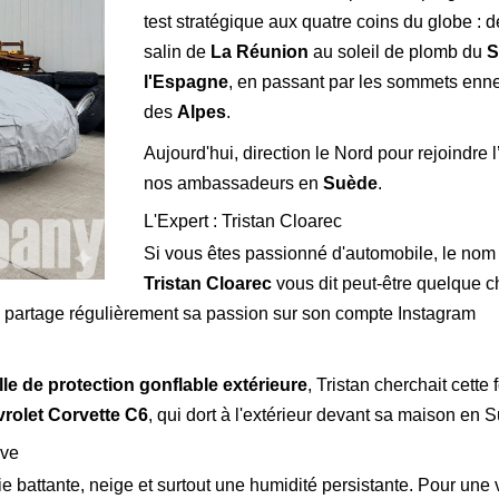
test stratégique aux quatre coins du globe : de
salin de
La Réunion
au soleil de plomb du
S
l'Espagne
, en passant par les sommets enn
des
Alpes
.
Aujourd'hui, direction le Nord pour rejoindre 
nos ambassadeurs en
Suède
.
L'Expert : Tristan Cloarec
Si vous êtes passionné d'automobile, le nom
Tristan Cloarec
vous dit peut-être quelque c
an partage régulièrement sa passion sur son compte Instagram
lle de protection gonflable extérieure
, Tristan cherchait cette 
rolet Corvette C6
, qui dort à l'extérieur devant sa maison en 
ave
ie battante, neige et surtout une humidité persistante. Pour une 