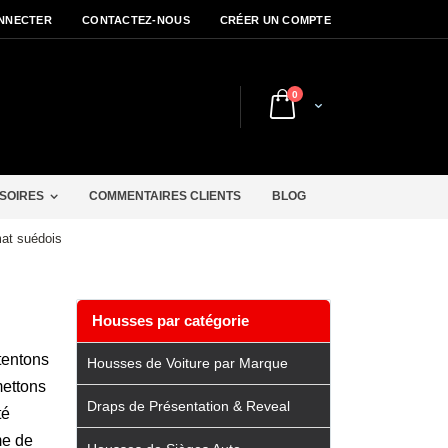
NNECTER
CONTACTEZ-NOUS
CRÉER UN COMPTE
articles
0
Cart
r
SOIRES
COMMENTAIRES CLIENTS
BLOG
mat suédois
Housses par catégorie
tentons
Housses de Voiture par Marque
mettons
Draps de Présentation & Reveal
té
me de