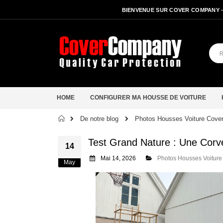
BIENVENUE SUR COVER COMPANY 
HOME
CONFIGURER MA HOUSSE DE VOITURE
Accueil
De notre blog
Photos Housses Voiture Cov
Test Grand Nature : Une Corve
14
Mai 14, 2026
Photos Housses Voitur
May