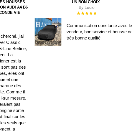
DES HOUSSES
UN BON CHOIX
ON AUDI A4 B6
By:
Lucio
ECONDE VIE
Évaluation :
100%
Communication constante avec l
vendeur, bon service et housse d
cherché, j’ai
très bonne qualité.
ver Classic
-Line Berline,
lent. La
gner est la
e sont pas des
es, elles ont
nue et une
emarque dès
oîte. Comme il
i-sur mesure,
seraient pas
rigine sortie
t final sur les
 les seuls que
moment, a