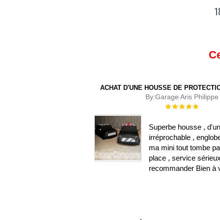
1
Ce
ACHAT D'UNE HOUSSE DE PROTECTIO
By:
Garage Aris Philippe
Évaluation :
100%
Superbe housse , d'un
irréprochable , englob
ma mini tout tombe pa
place , service sérieu
recommander Bien à 