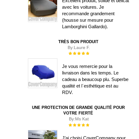
Excellent produit, solide et délicat
avec les voitures. Je
recommande grandement
(housse sur mesure pour
Lamborghini Gallardo).
TRÈS BON PRODUIT
By:
Laure F.
Évaluation :
100%
Je vous remercie pour la
livraison dans les temps. Le
cadeau a beaucoup plu. Superbe
qualité et l´esthétique est au
RDV.
UNE PROTECTION DE GRANDE QUALITÉ POUR
VOTRE FIERTÉ
By:
Ms Kat
Évaluation :
100%
J’ai choisi CoverCompany pour