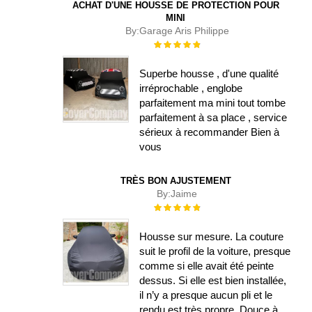
ACHAT D'UNE HOUSSE DE PROTECTION POUR
MINI
By:
Garage Aris Philippe
Évaluation :
100%
Superbe housse , d'une qualité
irréprochable , englobe
parfaitement ma mini tout tombe
parfaitement à sa place , service
sérieux à recommander Bien à
vous
TRÈS BON AJUSTEMENT
By:
Jaime
Évaluation :
100%
Housse sur mesure. La couture
suit le profil de la voiture, presque
comme si elle avait été peinte
dessus. Si elle est bien installée,
il n’y a presque aucun pli et le
rendu est très propre. Douce à