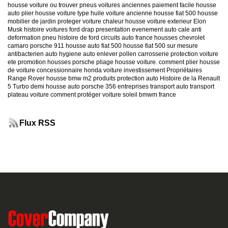
housse voiture
ou trouver pneus voitures anciennes
paiement facile housse
auto
plier housse voiture
type huile voiture ancienne
housse fiat 500
housse
mobilier de jardin
proteger voiture chaleur
housse voiture exterieur
Elon
Musk
histoire voitures ford
drap presentation evenement auto
cale anti
deformation pneu
histoire de ford
circuits auto france
housses chevrolet
camaro
porsche 911
housse auto fiat 500
housse fiat 500 sur mesure
antibacterien auto
hygiene auto
enlever pollen carrosserie
protection voiture
ete
promotion housses porsche
pliage housse voiture. comment plier housse
de voiture
concessionnaire honda
voiture investissement
Propriétaires
Range Rover
housse bmw m2
produits protection auto
Histoire de la Renault
5 Turbo
demi housse auto
porsche 356
entreprises transport auto
transport
plateau voiture
comment protéger voiture soleil
bmwm france
Flux RSS