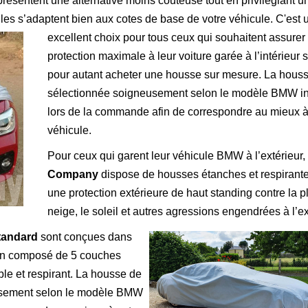
présentent une alternative moins couteuse tout en privilégiant u
Elles s’adaptent bien aux cotes de base de votre véhicule.
C'est 
excellent choix pour tous ceux qui souhaitent assurer
protection maximale à leur voiture garée à l’intérieur 
pour autant acheter une housse sur mesure. La houss
sélectionnée soigneusement selon le modèle BMW i
lors de la commande afin de correspondre au mieux à
véhicule.
Pour ceux qui garent leur véhicule BMW à l’extérieur,
Company
dispose de housses étanches et respirant
une protection extérieure de haut standing contre la pl
neige, le soleil et autres agressions engendrées à l’ex
tandard
sont conçues dans
ion composé de 5 couches
le et respirant. La housse de
usement selon le modèle BMW