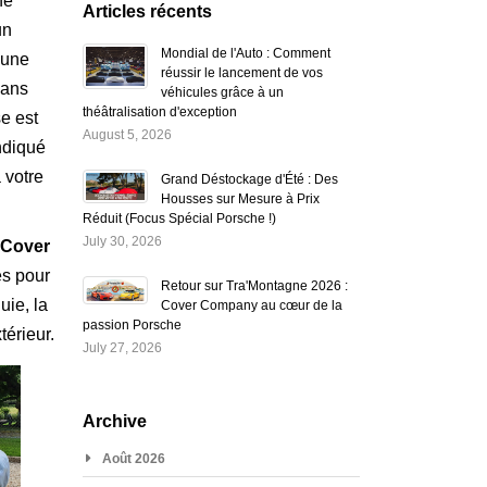
ne
Articles récents
un
Mondial de l'Auto : Comment
 une
réussir le lancement de vos
sans
véhicules grâce à un
théâtralisation d'exception
e est
August 5, 2026
ndiqué
 votre
Grand Déstockage d'Été : Des
Housses sur Mesure à Prix
Réduit (Focus Spécial Porsche !)
July 30, 2026
Cover
es pour
Retour sur Tra'Montagne 2026 :
uie, la
Cover Company au cœur de la
passion Porsche
térieur.
July 27, 2026
Archive
Août 2026