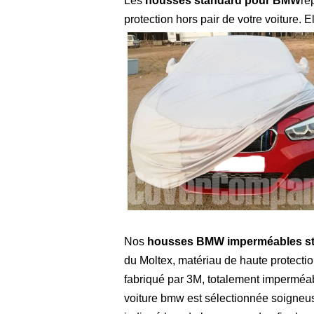
Les
housses standard pour BMW
re
protection hors pair de votre voiture. 
Nos
housses BMW imperméables s
du Moltex, matériau de haute protect
fabriqué par 3M, totalement imperméab
voiture bmw est sélectionnée soigne