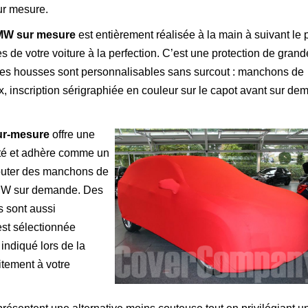
ur mesure.
BMW sur mesure
est entièrement réalisée à la main à suivant le 
s de votre voiture à la perfection. C’est une protection de grand
 Ces housses sont personnalisables sans surcout : manchons de
x, inscription sérigraphiée en couleur sur le capot avant sur d
ur-mesure
offre une
ité et adhère comme un
jouter des manchons de
BMW sur demande. Des
s sont aussi
st sélectionnée
ndiqué lors de la
tement à votre