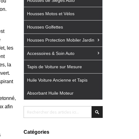
Housses de Sièges Auto
 ou
on.
Housses Motos et Vélos
Housses Golfettes
st
e
Housses Protection Mobiler Jardin
et, les
Accessoires & Soin Auto
nt
es, la
Tapis de Voiture sur Mesure
vert.
Huile Voiture Ancienne et Tapis
pirant
Absorbant Huile Moteur
letonné,
x afin
Chercher
Chercher
Catégories
s