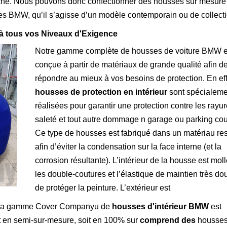
hé. Nous pouvons donc confectionner des housses sur mesure
es BMW, qu’il s’agisse d’un modèle contemporain ou de collecti
à tous vos Niveaux d'Exigence
Notre gamme complète de housses de voiture BMW e
conçue à partir de matériaux de grande qualité afin d
répondre au mieux à vos besoins de protection. En eff
housses de protection en intérieur
sont spécialeme
réalisées pour garantir une protection contre les rayur
saleté et tout autre dommage n garage ou parking cou
Ce type de housses est fabriqué dans un matériau res
afin d’éviter la condensation sur la face interne (et la
corrosion résultante). L’intérieur de la housse est mol
les double-coutures et l’élastique de maintien très dou
de protéger la peinture. L’extérieur est
e. La gamme Cover Companyu de
housses d'intérieur BMW
est
it en semi-sur-mesure, soit en 100% sur
comprend des
housse